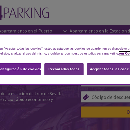
Aparcamiento en el Puerto
Aparcamiento en la Estación d
ción de tren del
 en “Aceptar todas las cookies”, usted acepta que las cookies se guarden en su dispositivo p
Aparcamiento en el Aeropuer
l sitio, analizar el uso del mismo, y colaborar con nuestros estudios para marketing.
our Co
onfiguración de cookies
Rechazarlas todas
Aceptar todas las cooki
do para reservar su
la Santa Justa.
e la estación de tren de Sevilla.
servicio rápido económico y
C