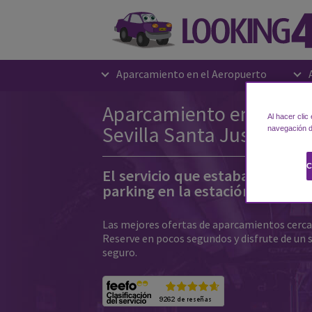
Aparcamiento en el Aeropuerto
Aparcamiento en la esta
Al hacer clic
Sevilla Santa Justa
navegación de
C
El servicio que estaba esperan
parking en la estación de Sevil
Las mejores ofertas de aparcamientos cerca d
Reserve en pocos segundos y disfrute de un 
seguro.