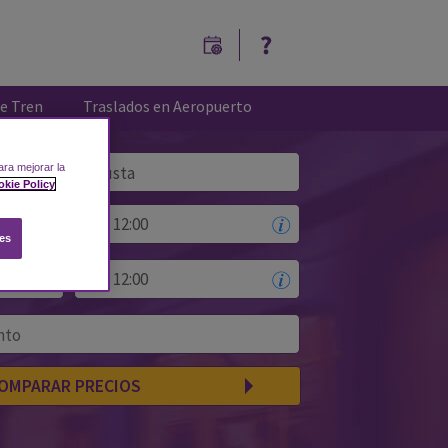
e Tren
Traslados en Aeropuerto
ara mejorar la
to Estación de tren - Sevilla Santa Justa
okie Policy
es
OMPARAR PRECIOS