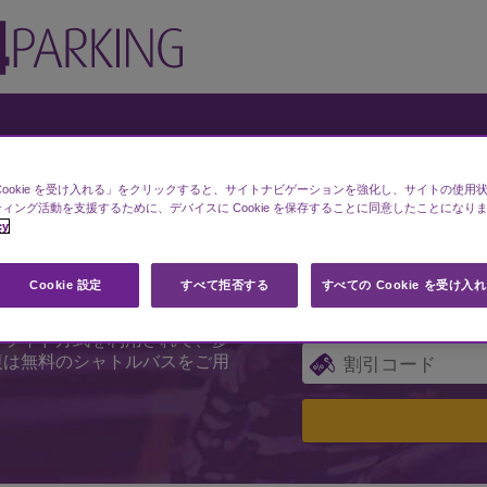
新千歳で駐車場を探しま
Cookie を受け入れる」をクリックすると、サイトナビゲーションを強化し、サイトの使用
ィング活動を支援するために、デバイスに Cookie を保存することに同意したことになり
cy
なら、すぐにお見積り
Cookie 設定
すべて拒否する
すべての Cookie を受け入
ば、当社の申込フォームでお問
＆ライド方式を利用されて、多
復は無料のシャトルバスをご用