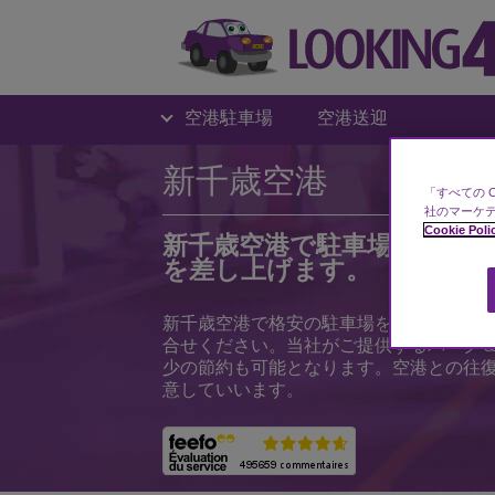
空港駐車場
空港送迎
新千歳空港
「すべての 
社のマーケテ
Cookie Poli
新千歳空港で駐車場が必要
を差し上げます。
新千歳空港で格安の駐車場をお探しなら
合せください。当社がご提供するパーク
少の節約も可能となります。空港との往
意していいます。