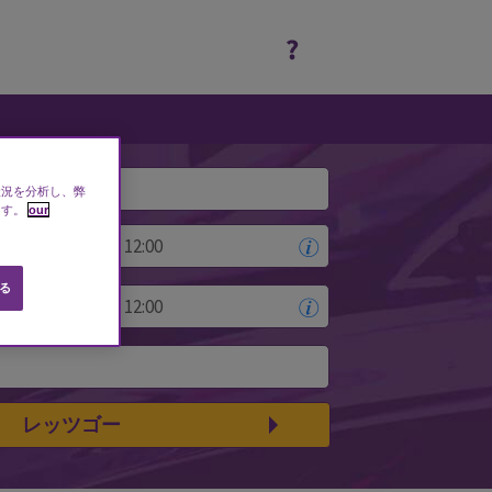
す
状況を分析し、弊
ます。
our
れる
レッツゴー